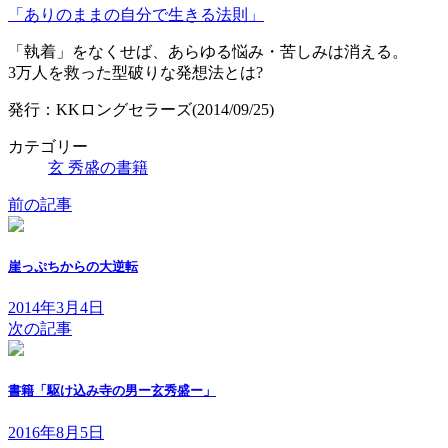
更
「ありのままの自分で生きる法則」
新
日
「執着」をなくせば、あらゆる悩み・苦しみは消える。
時
3万人を救った型破りな発想法とは?
:
発行：KKロングセラーズ(2014/09/25)
カテゴリー
玄 秀盛の書籍
前の記事
崖っぷちからの大逆転
2014年3月4日
次の記事
書籍「駆け込み寺の男ー玄秀盛ー」
2016年8月5日