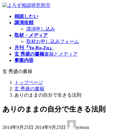
コ
ナ
ン
ビ
相談したい
テ
ゲ
講演依頼
ン
ー
講演申し込み
ツ
シ
取材・メディア
へ
ョ
取材お申し込みフォーム
ス
ン
月刊『Yo-Ro-Zu』
キ
に
玄 秀盛の書籍
書籍とメディア
ッ
移
事業内容
プ
動
玄 秀盛の書籍
トップページ
玄 秀盛の書籍
ありのままの自分で生きる法則
ありのままの自分で生きる法則
最
2014年9月25日
2014年9月25日
yorozu
終