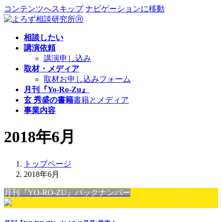
コンテンツへスキップ
ナビゲーションに移動
相談したい
講演依頼
講演申し込み
取材・メディア
取材お申し込みフォーム
月刊『Yo-Ro-Zu』
玄 秀盛の書籍
書籍とメディア
事業内容
2018年6月
トップページ
2018年6月
月刊『YO-RO-ZU』バックナンバー