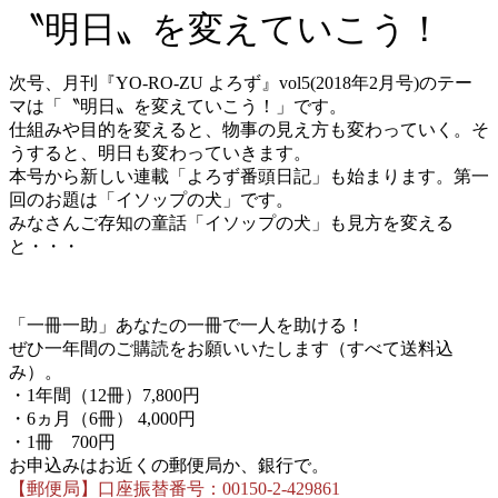
更
〝明日〟を変えていこう！
新
日
時
次号、月刊『YO-RO-ZU よろず』vol5(2018年2月号)のテー
:
マは「〝明日〟を変えていこう！」です。
仕組みや目的を変えると、物事の見え方も変わっていく。そ
うすると、明日も変わっていきます。
本号から新しい連載「よろず番頭日記」も始まります。第一
回のお題は「イソップの犬」です。
みなさんご存知の童話「イソップの犬」も見方を変える
と・・・
「一冊一助」あなたの一冊で一人を助ける！
ぜひ一年間のご購読をお願いいたします（すべて送料込
み）。
・1年間（12冊）7,800円
・6ヵ月（6冊） 4,000円
・1冊 700円
お申込みはお近くの郵便局か、銀行で。
【郵便局】口座振替番号：00150-2-429861