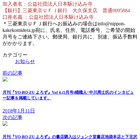
加入者名：公益社団法人日本駆け込み寺
【銀行】三菱東京ＵＦＪ銀行 大久保支店 普通0095884
口座名義 ：公益社団法人日本駆け込み寺
＊三菱東京ＵＦＪ銀行へお振込みの場合はinfo@nippon-
kakekomidera.jp宛に、氏名、住所、電話番号、ご希望の開始
月号をご連絡下さい。郵便局、銀行共に、別途、振込手数料
がかかります。
カテゴリー
お知らせ
前の記事
月刊『YO-RO-ZU よろず』Vol 4.(1月号)桶職人･中川周士氏のインタビュ
ー記事を掲載しています。
2018年1月11日
次の記事
月刊『YO-RO-ZU よろず』の書店購入はジュンク堂書店池袋本店と下北沢