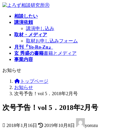
コ
ナ
ン
ビ
相談したい
テ
ゲ
講演依頼
ン
ー
講演申し込み
ツ
シ
取材・メディア
へ
ョ
取材お申し込みフォーム
ス
ン
月刊『Yo-Ro-Zu』
キ
に
玄 秀盛の書籍
書籍とメディア
ッ
移
事業内容
プ
動
お知らせ
トップページ
お知らせ
次号予告！vol 5．2018年2月号
次号予告！vol 5．2018年2月号
最
2018年1月16日
2019年10月8日
yorozu
終